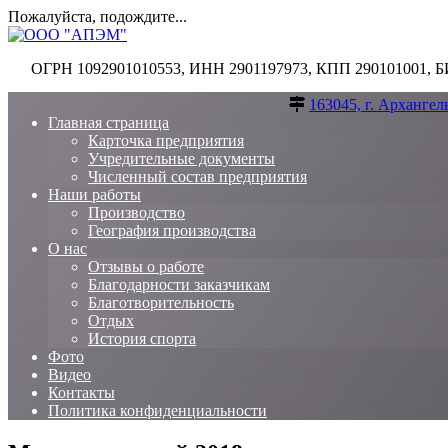
Пожалуйста, подождите...
Перейти
к
ОГРН 1092901010553, ИНН 2901197973, КПП 290101001, 
содержимому
163045, г. Архангел
Главная страница
Карточка предприятия
Учредительные документы
Численный состав предприятия
Наши работы
Производство
География производства
О нас
Отзывы о работе
Благодарности заказчикам
Благотворительность
Отдых
История спорта
Фото
Видео
Контакты
Политика конфиденциальности