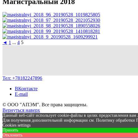
Магистральный 2018
◄
1
...
4
5
Тел:
+78182247896
ВКонтакте
E-mail
© ООО "АПЭМ". Все права защищены.
Вернуться наверх
Данный веб-сайт использует cookie-файлы в целях предоставления вам 
Для получения дополнительной информации см. Политику обработки
Cookies settings
Принять
Отклонить