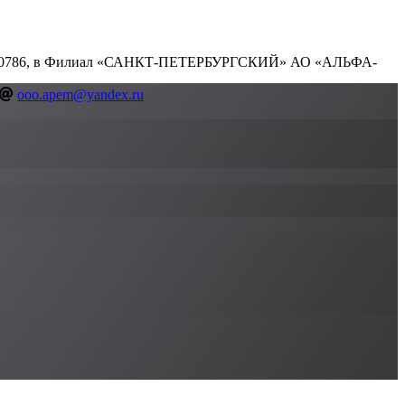
000000786, в Филиал «САНКТ-ПЕТЕРБУРГСКИЙ» АО «АЛЬФА-
ooo.apem@yandex.ru