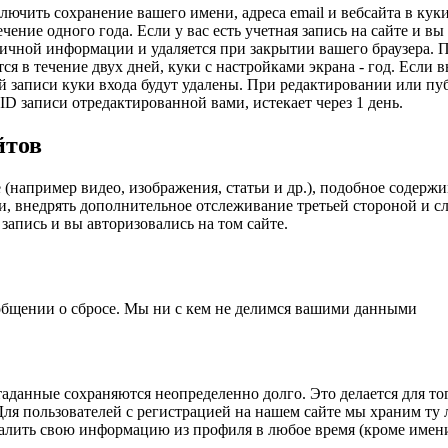
ючить сохранение вашего имени, адреса email и вебсайта в куки
ение одного года. Если у вас есть учетная запись на сайте и в
ичной информации и удаляется при закрытии вашего браузера. П
ся в течение двух дней, куки с настройками экрана - год. Если
ной записи куки входа будут удалены. При редактировании или п
D записи отредактированной вами, истекает через 1 день.
йтов
(например видео, изображения, статьи и др.), подобное содержим
уки, внедрять дополнительное отслеживание третьей стороной и
запись и вы авторизовались на том сайте.
сообщении о сбросе. Мы ни с кем не делимся вашими данными
таданные сохраняются неопределенно долго. Это делается для т
 Для пользователей с регистрацией на нашем сайте мы храним т
удалить свою информацию из профиля в любое время (кроме имен