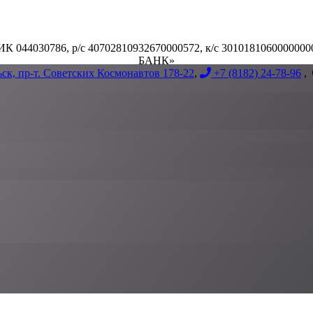
БИК 044030786, р/с 40702810932670000572, к/с 30101810600
БАНК»
ьск, пр-т. Советских Космонавтов 178-22
,
+7 (8182) 24-78-96
,